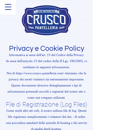
Privacy e Cookie Policy
Informativa ai sensi dell'art. 13 del Codice della Privacy
Ai sensi dell'articolo 13 del codice della D.Lgs. 196/2003, vi
rendiamo le seguenti informazioni.
Noi di
https://www.crusco-pantelleria.com/
riteniamo che la
privacy dei nostri visitatori sia estremamente importante.
Questo documento descrive dettagliatamente i tipi di
informazioni personali raccolti e registrati dal nostro sito e
come essi vengano utilizzati.
File di Registrazione (Log Files)
Come molti altri siti web, il nostro utilizza file di log. Questi
file registrano semplicemente i visitatori del sito - di solito
una procedura standard delle aziende di hosting e dei servizi
di analisi degli hosting.