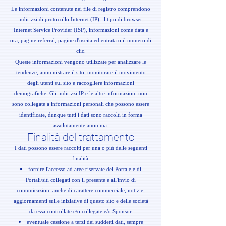
Le informazioni contenute nei file di registro comprendono
indirizzi di protocollo Internet (IP), il tipo di browser,
Internet Service Provider (ISP), informazioni come data e
ora, pagine referral, pagine d'uscita ed entrata o il numero di
clic.
Queste informazioni vengono utilizzate per analizzare le
tendenze, amministrare il sito, monitorare il movimento
degli utenti sul sito e raccogliere informazioni
demografiche. Gli indirizzi IP e le altre informazioni non
sono collegate a informazioni personali che possono essere
identificate, dunque tutti i dati sono raccolti in forma
assolutamente anonima.
Finalità del trattamento
I dati possono essere raccolti per una o più delle seguenti
finalità:
fornire l'accesso ad aree riservate del Portale e di
Portali/siti collegati con il presente e all'invio di
comunicazioni anche di carattere commerciale, notizie,
aggiornamenti sulle iniziative di questo sito e delle società
da essa controllate e/o collegate e/o Sponsor.
eventuale cessione a terzi dei suddetti dati, sempre