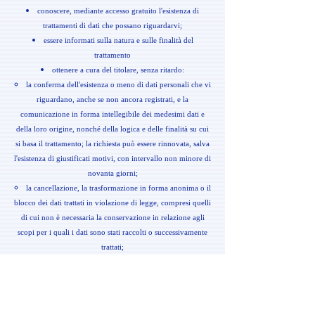
conoscere, mediante accesso gratuito l'esistenza di
trattamenti di dati che possano riguardarvi;
essere informati sulla natura e sulle finalità del
trattamento
ottenere a cura del titolare, senza ritardo:
la conferma dell'esistenza o meno di dati personali che vi
riguardano, anche se non ancora registrati, e la
comunicazione in forma intellegibile dei medesimi dati e
della loro origine, nonché della logica e delle finalità su cui
si basa il trattamento; la richiesta può essere rinnovata, salva
l'esistenza di giustificati motivi, con intervallo non minore di
novanta giorni;
la cancellazione, la trasformazione in forma anonima o il
blocco dei dati trattati in violazione di legge, compresi quelli
di cui non è necessaria la conservazione in relazione agli
scopi per i quali i dati sono stati raccolti o successivamente
trattati;
l'aggiornamento, la rettifica ovvero, qualora vi abbia
interesse, l'integrazione dei dati esistenti;
opporvi in tutto o in parte per motivi legittimi al
trattamento dei dati personali che vi riguardano ancorché