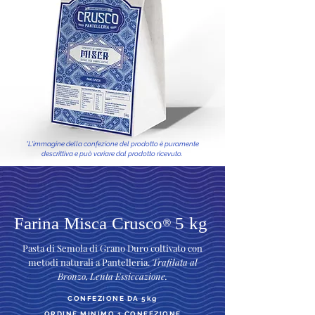
*L'immagine della confezione del prodotto è puramente
descrittiva e può variare dal prodotto ricevuto.
Farina Misca Crusco
5 kg
®
Pasta di Semola di Grano Duro coltivato con
metodi naturali a Pantelleria.
Trafilata al
Bronzo, Lenta Essiccazione.
CONFEZIONE DA 5kg
ORDINE MINIMO 1 CONFEZIONE